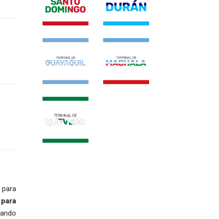
 para
s
para
rando