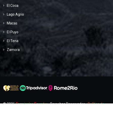
El Coca
Lago Agrio
Macas
El Puyo
El Tena
Zamora
© 2026
Terminales Ecuador
- Derechos Reservados -
Política de
Privacidad