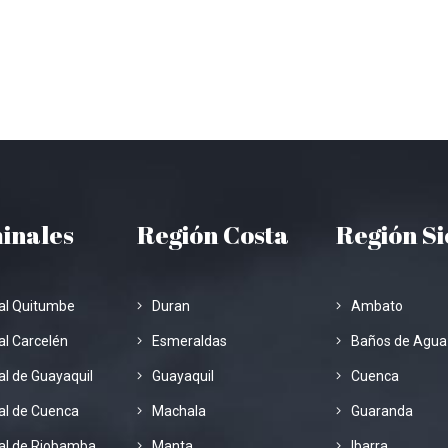
inales
Región Costa
Región S
al Quitumbe
Duran
Ambato
l Carcelén
Esmeraldas
Baños de Agua
l de Guayaquil
Guayaquil
Cuenca
al de Cuenca
Machala
Guaranda
al de Riobamba
Manta
Ibarra