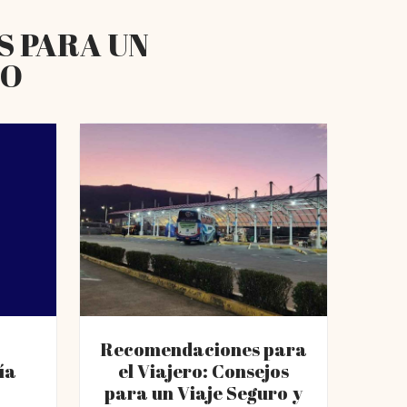
S PARA UN
RO
Recomendaciones para
ía
el Viajero: Consejos
para un Viaje Seguro y