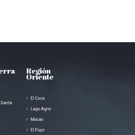
ierra
Región
Oriente
El Coca
 Santa
Lago Agrio
Macas
El Puyo