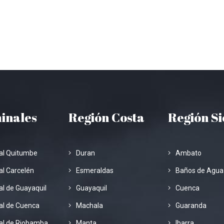
inales
Región Costa
Región S
al Quitumbe
Duran
Ambato
l Carcelén
Esmeraldas
Baños de Agua
l de Guayaquil
Guayaquil
Cuenca
al de Cuenca
Machala
Guaranda
al de Riobamba
Manta
Ibarra