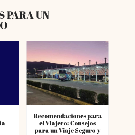
S PARA UN
RO
Recomendaciones para
ía
el Viajero: Consejos
para un Viaje Seguro y