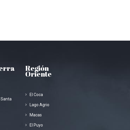
ierra
Región
Oriente
El Coca
 Santa
Lago Agrio
Macas
El Puyo