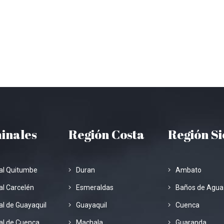
inales
Región Costa
Región S
al Quitumbe
Duran
Ambato
l Carcelén
Esmeraldas
Baños de Agua
l de Guayaquil
Guayaquil
Cuenca
al de Cuenca
Machala
Guaranda