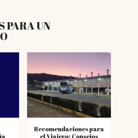
S PARA UN
RO
Recomendaciones para
ía
el Viajero: Consejos