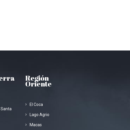
ierra
Región
Oriente
El Coca
 Santa
Lago Agrio
Macas