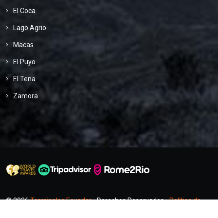
El Coca
Lago Agrio
Macas
El Puyo
El Tena
Zamora
© 2026
Terminales Ecuador
- Derechos Reservados -
Política de
Privacidad