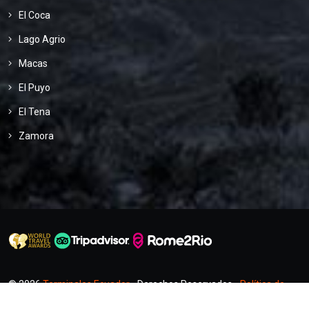
El Coca
Lago Agrio
Macas
El Puyo
El Tena
Zamora
© 2026
Terminales Ecuador
- Derechos Reservados -
Política de
Privacidad