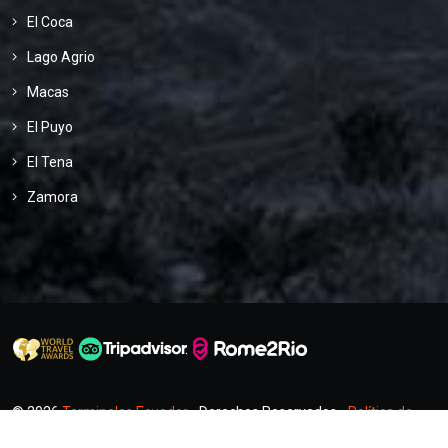
El Coca
Lago Agrio
Macas
El Puyo
El Tena
Zamora
© 2026
Terminales Ecuador
- Derechos Reservados -
Política de
Privacidad