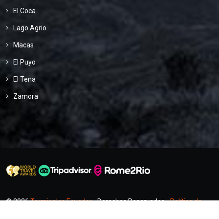
El Coca
Lago Agrio
Macas
El Puyo
El Tena
Zamora
© 2026
Terminales Ecuador
- Derechos Reservados -
Política de
Privacidad