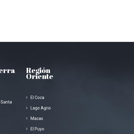
ierra
Región
Oriente
El Coca
 Santa
Lago Agrio
Macas
El Puyo