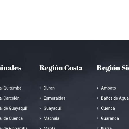
inales
Región Costa
Región S
al Quitumbe
Duran
Ambato
l Carcelén
Esmeraldas
Baños de Agua
l de Guayaquil
Guayaquil
Cuenca
al de Cuenca
Machala
Guaranda
al de Riobamba
Manta
Ibarra