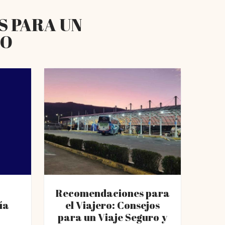
S PARA UN
RO
Recomendaciones para
ía
el Viajero: Consejos
para un Viaje Seguro y