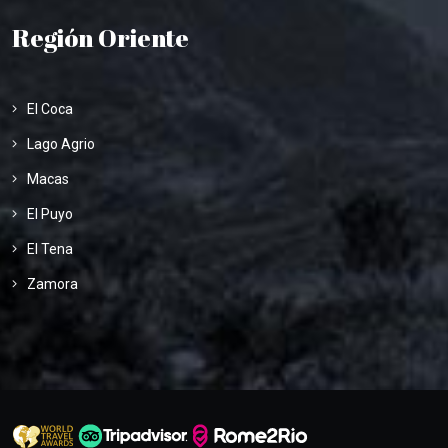
Región Oriente
El Coca
Lago Agrio
Macas
El Puyo
El Tena
Zamora