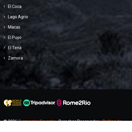
El Coca
Lago Agrio
Macas
El Puyo
El Tena
Zamora
© 2026
Terminales Ecuador
- Derechos Reservados -
Política de
Privacidad