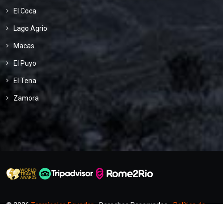
El Coca
Lago Agrio
Macas
El Puyo
El Tena
Zamora
© 2026
Terminales Ecuador
- Derechos Reservados -
Política de
Privacidad