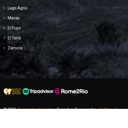
Lago Agrio
Macas
El Puyo
El Tena
Zamora
© 2026
Terminales Ecuador
- Derechos Reservados -
Política de
Privacidad