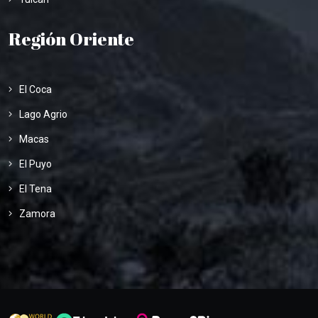
Región Oriente
El Coca
Lago Agrio
Macas
El Puyo
El Tena
Zamora