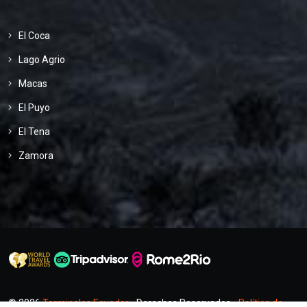
El Coca
Lago Agrio
Macas
El Puyo
El Tena
Zamora
© 2026
Terminales Ecuador
- Derechos Reservados -
Política de