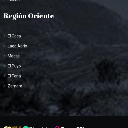
Región Oriente
El Coca
Lago Agrio
Macas
El Puyo
El Tena
Zamora