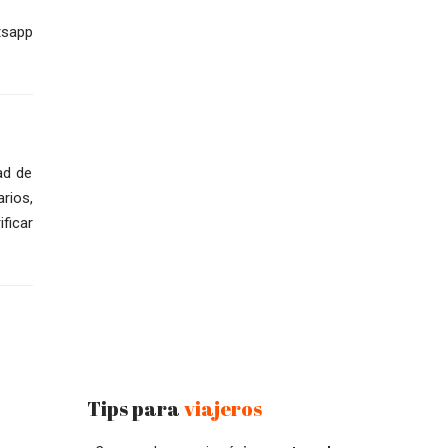
tsapp
ad de
rios,
ficar
Tips para
viajeros